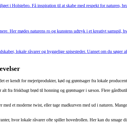
et i Holstebro. Få inspiration til at skabe med respekt for naturen, br
ere. Her mødes naturens ro og kunstens udtryk i et kreativt samspil, hvo
kaber, lokale råvarer og hyggelige spisesteder. Uanset om du søger akt
evelser
et er kendt for mejeriprodukter, kød og grøntsager fra lokale producent
r alt fra friskbagt brød til honning og grøntsager i sæson. Flere gårdbu
etter med et moderne twist, eller tage madkurven med ud i naturen. Man
nter, hvor lokale råvarer ofte spiller hovedrollen. Her kan du smage dig