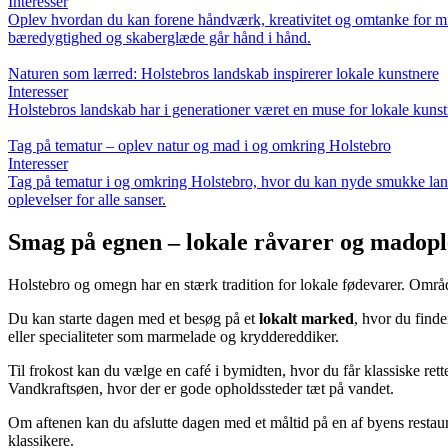
Interesser
Oplev hvordan du kan forene håndværk, kreativitet og omtanke for miljø
bæredygtighed og skaberglæde går hånd i hånd.
Naturen som lærred: Holstebros landskab inspirerer lokale kunstnere
Interesser
Holstebros landskab har i generationer været en muse for lokale kunstn
Tag på tematur – oplev natur og mad i og omkring Holstebro
Interesser
Tag på tematur i og omkring Holstebro, hvor du kan nyde smukke lands
oplevelser for alle sanser.
Smag på egnen – lokale råvarer og madopl
Holstebro og omegn har en stærk tradition for lokale fødevarer. Områd
Du kan starte dagen med et besøg på et
lokalt marked
, hvor du finde
eller specialiteter som marmelade og kryddereddiker.
Til frokost kan du vælge en café i bymidten, hvor du får klassiske r
Vandkraftsøen, hvor der er gode opholdssteder tæt på vandet.
Om aftenen kan du afslutte dagen med et måltid på en af byens restaura
klassikere.