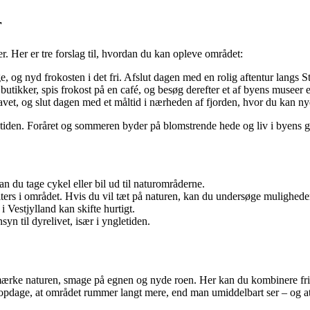
r
Her er tre forslag til, hvordan du kan opleve området:
, og nyd frokosten i det fri. Afslut dagen med en rolig aftentur langs S
ikker, spis frokost på en café, og besøg derefter et af byens museer ell
et, og slut dagen med et måltid i nærheden af fjorden, hvor du kan n
rstiden. Foråret og sommeren byder på blomstrende hede og liv i byens g
an du tage cykel eller bil ud til naturområderne.
ers i området. Hvis du vil tæt på naturen, kan du undersøge mulighedern
Vestjylland kan skifte hurtigt.
yn til dyrelivet, især i yngletiden.
t mærke naturen, smage på egnen og nyde roen. Her kan du kombinere fri
 opdage, at området rummer langt mere, end man umiddelbart ser – og at