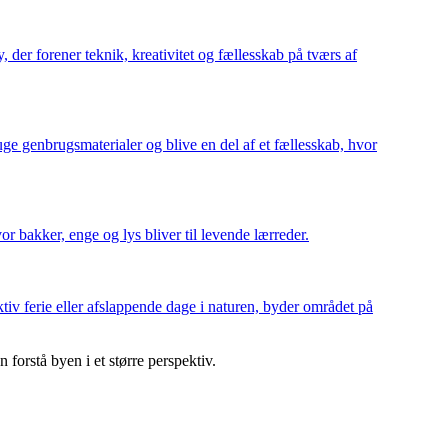
 der forener teknik, kreativitet og fællesskab på tværs af
uge genbrugsmaterialer og blive en del af et fællesskab, hvor
r bakker, enge og lys bliver til levende lærreder.
iv ferie eller afslappende dage i naturen, byder området på
forstå byen i et større perspektiv.