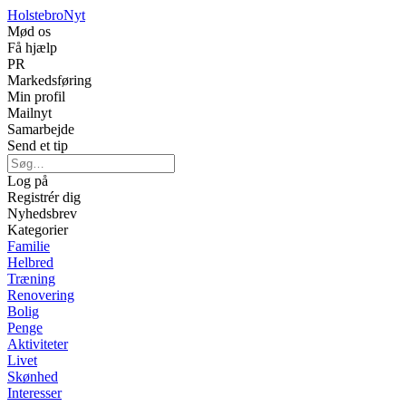
Holstebro
Nyt
Mød os
Få hjælp
PR
Markedsføring
Min profil
Mailnyt
Samarbejde
Send et tip
Log på
Registrér dig
Nyhedsbrev
Kategorier
Familie
Helbred
Træning
Renovering
Bolig
Penge
Aktiviteter
Livet
Skønhed
Interesser