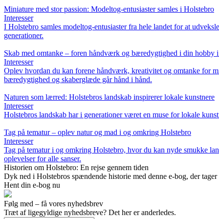
Miniature med stor passion: Modeltog-entusiaster samles i Holstebro
Interesser
I Holstebro samles modeltog-entusiaster fra hele landet for at udveksl
generationer.
Skab med omtanke – foren håndværk og bæredygtighed i din hobby i
Interesser
Oplev hvordan du kan forene håndværk, kreativitet og omtanke for miljø
bæredygtighed og skaberglæde går hånd i hånd.
Naturen som lærred: Holstebros landskab inspirerer lokale kunstnere
Interesser
Holstebros landskab har i generationer været en muse for lokale kunstn
Tag på tematur – oplev natur og mad i og omkring Holstebro
Interesser
Tag på tematur i og omkring Holstebro, hvor du kan nyde smukke lands
oplevelser for alle sanser.
Historien om Holstebro: En rejse gennem tiden
Dyk ned i Holstebros spændende historie med denne e-bog, der tager dig
Hent din e-bog nu
Følg med – få vores nyhedsbrev
Træt af ligegyldige nyhedsbreve? Det her er anderledes.