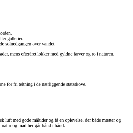
toråen.
er gallerier.
yde solnedgangen over vandet.
ader, mens efteråret lokker med gyldne farver og ro i naturen.
e for fri teltning i de nærliggende statsskove.
sk luft med gode måltider og få en oplevelse, der både mætter og
 natur og mad her går hånd i hånd.