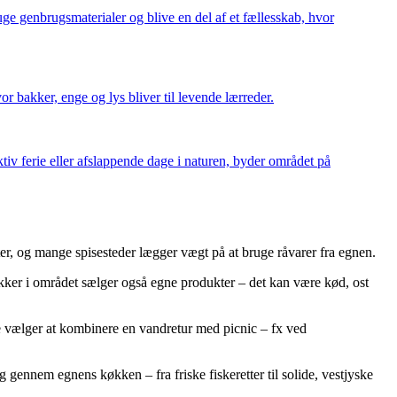
uge genbrugsmaterialer og blive en del af et fællesskab, hvor
r bakker, enge og lys bliver til levende lærreder.
iv ferie eller afslappende dage i naturen, byder området på
er, og mange spisesteder lægger vægt på at bruge råvarer fra egnen.
tikker i området sælger også egne produkter – det kan være kød, ost
ge vælger at kombinere en vandretur med picnic – fx ved
 gennem egnens køkken – fra friske fiskeretter til solide, vestjyske