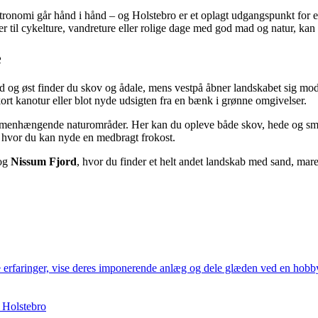
astronomi går hånd i hånd – og Holstebro er et oplagt udgangspunkt for
r til cykelture, vandreture eller rolige dage med god mad og natur, kan 
e
 og øst finder du skov og ådale, mens vestpå åbner landskabet sig mod
ort kanotur eller blot nyde udsigten fra en bænk i grønne omgivelser.
mmenhængende naturområder. Her kan du opleve både skov, hede og små s
, hvor du kan nyde en medbragt frokost.
og
Nissum Fjord
, hvor du finder et helt andet landskab med sand, ma
e erfaringer, vise deres imponerende anlæg og dele glæden ved en hobby,
 Holstebro