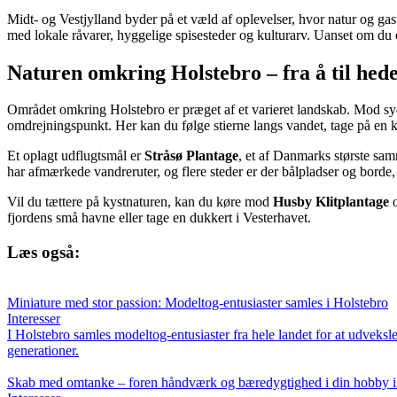
Midt- og Vestjylland byder på et væld af oplevelser, hvor natur og g
med lokale råvarer, hyggelige spisesteder og kulturarv. Uanset om du e
Naturen omkring Holstebro – fra å til hed
Området omkring Holstebro er præget af et varieret landskab. Mod syd
omdrejningspunkt. Her kan du følge stierne langs vandet, tage på en k
Et oplagt udflugtsmål er
Stråsø Plantage
, et af Danmarks største sa
har afmærkede vandreruter, og flere steder er der bålpladser og borde
Vil du tættere på kystnaturen, kan du køre mod
Husby Klitplantage
fjordens små havne eller tage en dukkert i Vesterhavet.
Læs også:
Miniature med stor passion: Modeltog-entusiaster samles i Holstebro
Interesser
I Holstebro samles modeltog-entusiaster fra hele landet for at udveksl
generationer.
Skab med omtanke – foren håndværk og bæredygtighed i din hobby i