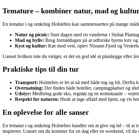
Temature – kombiner natur, mad og kultu
En tematur i og omkring Holstebro kan sammensættes på mange måder. 
Natur og picnic:
Start dagen med en vandretur i Stråsø Plantage
Mad og byliv:
Brug formiddagen på at udforske byens torv og but
Kyst og kultur:
Kør mod vest, oplev Nissum Fjord og Vesterhav
Uanset hvilken rute du vælger, er det en god idé at planlægge efter å
Praktiske tips til din tur
Transport:
Holstebro er let at nå med både tog og bil. Derfra k
Overnatning:
Der findes både hoteller, campingpladser og shelt
Udstyr:
Medbring gode sko, regntøj og en termokande – vejret i 
Respekt for naturen:
Husk at tage affald med hjem, og vis hens
En oplevelse for alle sanser
En tematur i og omkring Holstebro handler om at give sig tid – til a
inspirerer. Uanset om du kommer for en dag eller en weekend, vil du