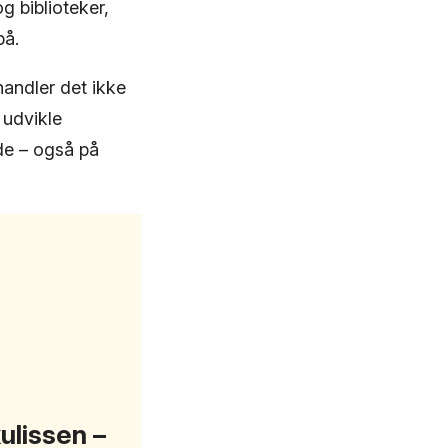
g biblioteker,
på.
andler det ikke
 udvikle
de – også på
kulissen –