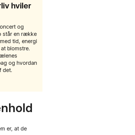
iv hviler
koncert og
ro står en række
 med tid, energi
 at blomstre.
sjælenes
 bag og hvordan
f det.
enhold
m er, at de