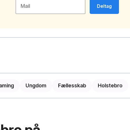
Deltag
aming
Ungdom
Fællesskab
Holstebro
bro på