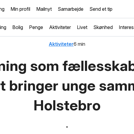
ng
Min profil
Mailnyt
Samarbejde
Send et tip
ing
Bolig
Penge
Aktiviteter
Livet
Skønhed
Interes
Aktiviteter
6 min
ing som fællesskab
t bringer unge sam
Holstebro