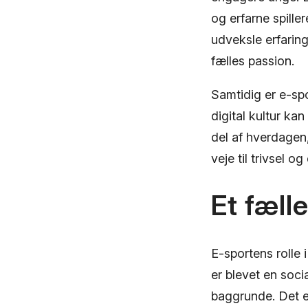
og erfarne spille
udveksle erfarin
fælles passion.
Samtidig er e-sp
digital kultur ka
del af hverdagen
veje til trivsel 
Et fæll
E-sportens rolle 
er blevet en soci
baggrunde. Det e