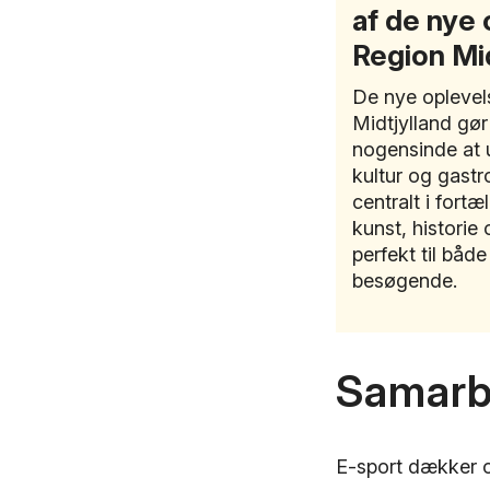
af de nye 
Region Mid
De nye oplevel
Midtjylland gø
nogensinde at 
kultur og gastr
centralt i fort
kunst, historie
perfekt til båd
besøgende.
Samarb
E-sport dækker ov