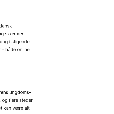
 dansk
ing skærmen.
 dag i stigende
 – både online
 Byens ungdoms-
, og flere steder
et kan være alt