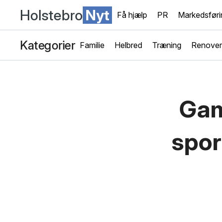
Holstebro
Nyt
Få hjælp
PR
Markedsføri
Kategorier
Familie
Helbred
Træning
Renover
Gam
spor