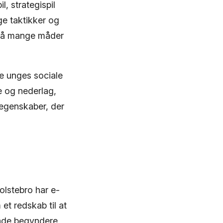
, strategispil
ge taktikker og
r på mange måder
e unges sociale
e og nederlag,
 egenskaber, der
olstebro har e-
 et redskab til at
både begyndere