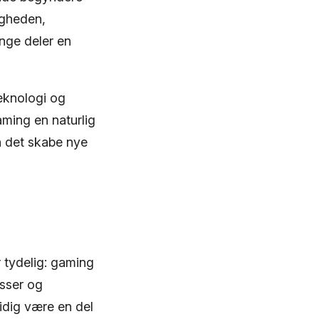
igheden,
nge deler en
eknologi og
aming en naturlig
n det skabe nye
r tydelig: gaming
esser og
idig være en del