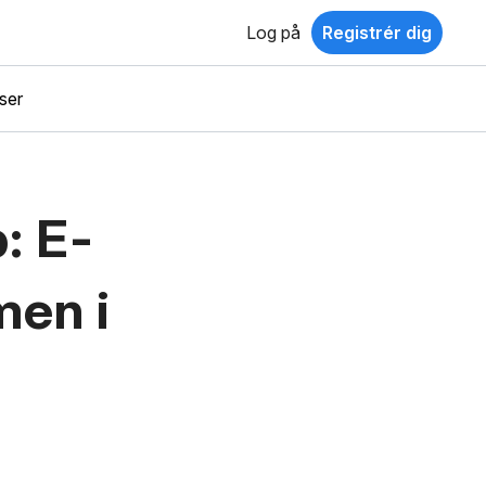
Log på
Registrér dig
ser
: E-
men i