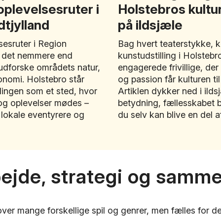
oplevelsesruter i
Holstebros kulturl
tjylland
på ildsjæle
sesruter i Region
Bag hvert teaterstykke, 
r det nemmere end
kunstudstilling i Holsteb
udforske områdets natur,
engagerede frivillige, der
onomi. Holstebro står
og passion får kulturen til
ællingen som et sted, hvor
Artiklen dykker ned i ild
 og oplevelser mødes –
betydning, fællesskabet
e lokale eventyrere og
du selv kan blive en del a
ejde, strategi og samm
er mange forskellige spil og genrer, men fælles for de