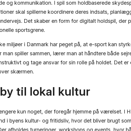
e og kommunikation. I spil som holdbaserede skydespil
ationer skal spillerne koordinere deres indsats, planlæg
ndervejs. Det skaber en form for digitalt holdspil, de
onelle sportsgrene.
e miljøer i Danmark har peget på, at e-sport kan styrk
 man spiller sammen, lærer man at håndtere både sejr
ruktivt og tage ansvar for sin rolle på holdet. Det er
 over skærmen.
y til lokal kultur
ængere kun noget, der foregår hjemme på værelset. I H
nd i byens kultur- og fritidsliv, hvor det bliver brugt som
er afholdes turneringer, workshops og events, hvor 