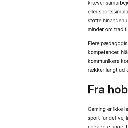
kræver samarbejd
eller sportssimul
støtte hinanden u
minder om traditi
Flere pædagogisk
kompetencer. Når
kommunikere konst
rækker langt ud
Fra hobb
Gaming er ikke l
sport fundet vej i
engagere unge. D