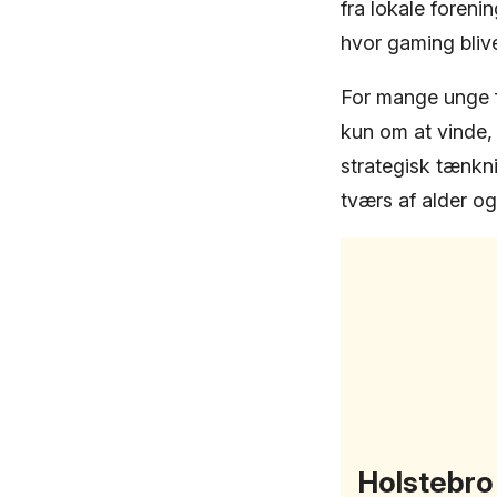
fra lokale foreni
hvor gaming bliv
For mange unge f
kun om at vinde,
strategisk tænkn
tværs af alder o
Holstebro 