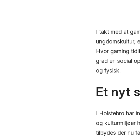
I takt med at ga
ungdomskultur, e
Hvor gaming tidli
grad en social o
og fysisk.
Et nyt 
I Holstebro har 
og kulturmiljøer h
tilbydes der nu f