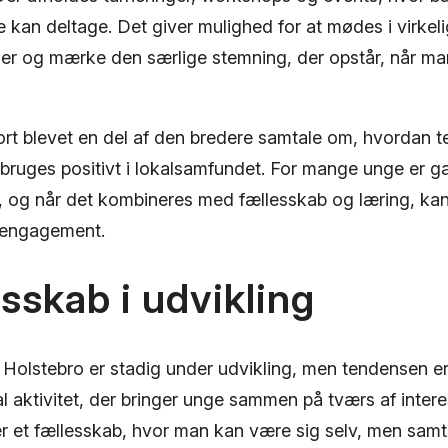
re kan deltage. Det giver mulighed for at mødes i virkel
ger og mærke den særlige stemning, der opstår, når ma
ort blevet en del af den bredere samtale om, hvordan t
n bruges positivt i lokalsamfundet. For mange unge er g
, og når det kombineres med fællesskab og læring, ka
og engagement.
esskab i udvikling
i Holstebro er stadig under udvikling, men tendensen e
al aktivitet, der bringer unge sammen på tværs af inter
r et fællesskab, hvor man kan være sig selv, men samt