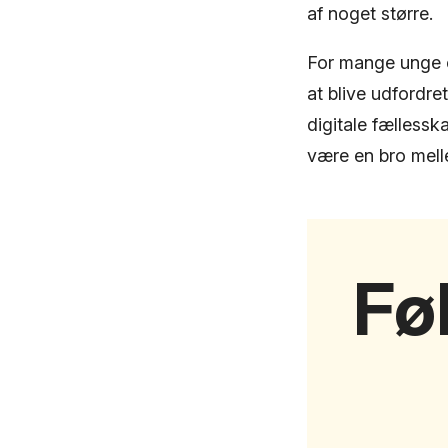
af noget større.
For mange unge er
at blive udfordre
digitale fælless
være en bro melle
Fø