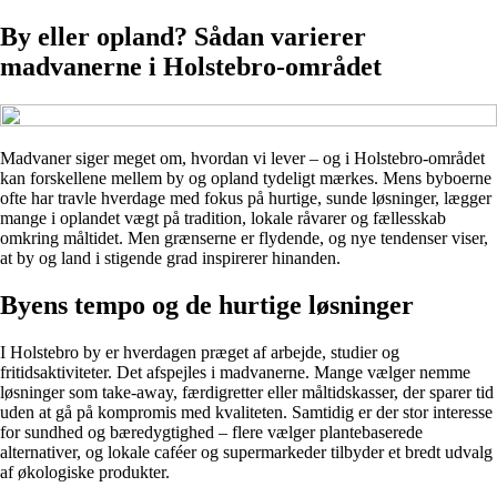
By eller opland? Sådan varierer
madvanerne i Holstebro-området
Madvaner siger meget om, hvordan vi lever – og i Holstebro-området
kan forskellene mellem by og opland tydeligt mærkes. Mens byboerne
ofte har travle hverdage med fokus på hurtige, sunde løsninger, lægger
mange i oplandet vægt på tradition, lokale råvarer og fællesskab
omkring måltidet. Men grænserne er flydende, og nye tendenser viser,
at by og land i stigende grad inspirerer hinanden.
Byens tempo og de hurtige løsninger
I Holstebro by er hverdagen præget af arbejde, studier og
fritidsaktiviteter. Det afspejles i madvanerne. Mange vælger nemme
løsninger som take-away, færdigretter eller måltidskasser, der sparer tid
uden at gå på kompromis med kvaliteten. Samtidig er der stor interesse
for sundhed og bæredygtighed – flere vælger plantebaserede
alternativer, og lokale caféer og supermarkeder tilbyder et bredt udvalg
af økologiske produkter.