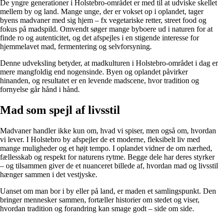
De yngre generationer i Holstebro-området er med til at udviske skellet
mellem by og land. Mange unge, der er vokset op i oplandet, tager
byens madvaner med sig hjem – fx vegetariske retter, street food og
fokus på madspild. Omvendt søger mange byboere ud i naturen for at
finde ro og autenticitet, og det afspejles i en stigende interesse for
hjemmelavet mad, fermentering og selvforsyning.
Denne udveksling betyder, at madkulturen i Holstebro-området i dag er
mere mangfoldig end nogensinde. Byen og oplandet påvirker
hinanden, og resultatet er en levende madscene, hvor tradition og
fornyelse går hånd i hånd.
Mad som spejl af livsstil
Madvaner handler ikke kun om, hvad vi spiser, men også om, hvordan
vi lever. I Holstebro by afspejler de et moderne, fleksibelt liv med
mange muligheder og et højt tempo. I oplandet vidner de om nærhed,
fællesskab og respekt for naturens rytme. Begge dele har deres styrker
– og tilsammen giver de et nuanceret billede af, hvordan mad og livsstil
hænger sammen i det vestjyske.
Uanset om man bor i by eller på land, er maden et samlingspunkt. Den
bringer mennesker sammen, fortæller historier om stedet og viser,
hvordan tradition og forandring kan smage godt – side om side.