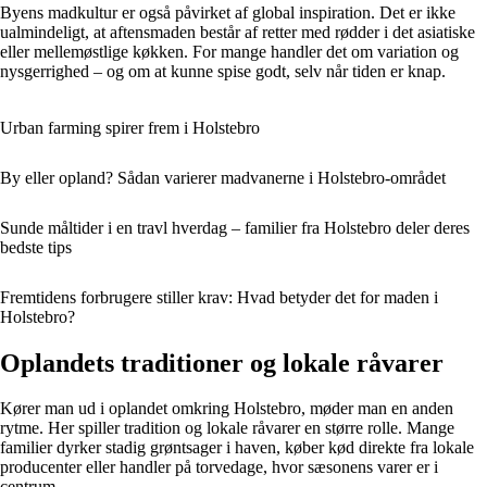
Byens madkultur er også påvirket af global inspiration. Det er ikke
ualmindeligt, at aftensmaden består af retter med rødder i det asiatiske
eller mellemøstlige køkken. For mange handler det om variation og
nysgerrighed – og om at kunne spise godt, selv når tiden er knap.
Urban farming spirer frem i Holstebro
By eller opland? Sådan varierer madvanerne i Holstebro-området
Sunde måltider i en travl hverdag – familier fra Holstebro deler deres
bedste tips
Fremtidens forbrugere stiller krav: Hvad betyder det for maden i
Holstebro?
Oplandets traditioner og lokale råvarer
Kører man ud i oplandet omkring Holstebro, møder man en anden
rytme. Her spiller tradition og lokale råvarer en større rolle. Mange
familier dyrker stadig grøntsager i haven, køber kød direkte fra lokale
producenter eller handler på torvedage, hvor sæsonens varer er i
centrum.