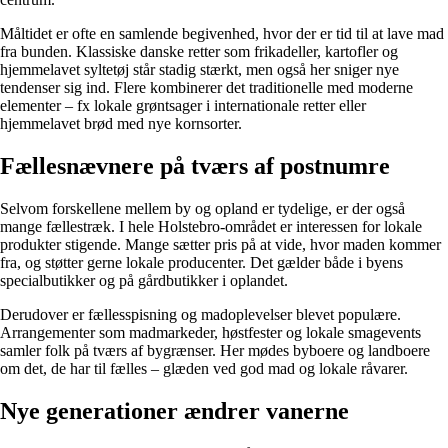
Måltidet er ofte en samlende begivenhed, hvor der er tid til at lave mad
fra bunden. Klassiske danske retter som frikadeller, kartofler og
hjemmelavet syltetøj står stadig stærkt, men også her sniger nye
tendenser sig ind. Flere kombinerer det traditionelle med moderne
elementer – fx lokale grøntsager i internationale retter eller
hjemmelavet brød med nye kornsorter.
Fællesnævnere på tværs af postnumre
Selvom forskellene mellem by og opland er tydelige, er der også
mange fællestræk. I hele Holstebro-området er interessen for lokale
produkter stigende. Mange sætter pris på at vide, hvor maden kommer
fra, og støtter gerne lokale producenter. Det gælder både i byens
specialbutikker og på gårdbutikker i oplandet.
Derudover er fællesspisning og madoplevelser blevet populære.
Arrangementer som madmarkeder, høstfester og lokale smagevents
samler folk på tværs af bygrænser. Her mødes byboere og landboere
om det, de har til fælles – glæden ved god mad og lokale råvarer.
Nye generationer ændrer vanerne